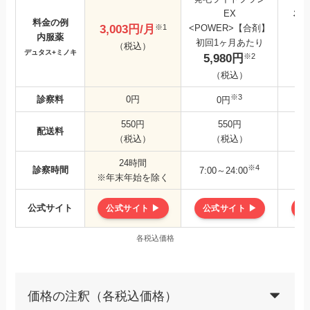
EX
初
料金の例
※1
3,003円/月
<POWER>【合剤】
内服薬
初回1ヶ月あたり
（税込）
16
デュタス+ミノキ
※2
5,980円
（税込）
※3
診察料
0円
0円
550円
550円
配送料
（税込）
（税込）
24時間
※4
診察時間
10
7:00～24:00
※年末年始を除く
公式サイト
公式サイト ▶
公式サイト ▶
公
各税込価格
価格の注釈（各税込価格）