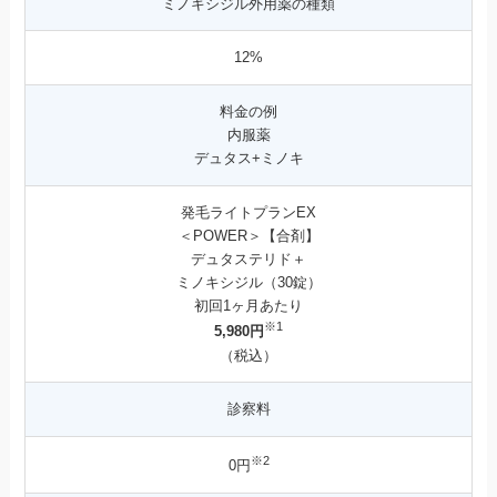
ミノキシジル外用薬の種類
12%
料金の例
内服薬
デュタス+ミノキ
発毛ライトプランEX
＜POWER＞【合剤】
デュタステリド＋
ミノキシジル（30錠）
初回1ヶ月あたり
※1
5,980円
（税込）
診察料
※2
0円