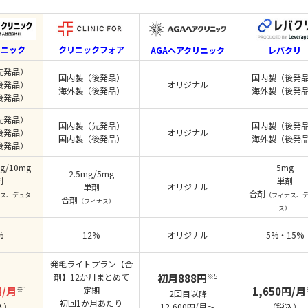
リニック
クリニックフォア
AGAヘアクリニック
レバクリ
先発品）
国内製（後発品）
国内製（後発
後発品）
オリジナル
海外製（後発品）
海外製（後発
後発品）
先発品）
国内製（先発品）
国内製（後発
後発品）
オリジナル
国内製（後発品）
海外製（後発
後発品）
g/10mg
5mg
2.5mg/5mg
剤
単剤
単剤
オリジナル
合剤
ス、デュタ
（フィナス、
合剤
（フィナス）
）
ス）
%
12%
オリジナル
5%・15%
発毛ライトプラン【合
剤】12か月まとめて
初月888円
※5
円/月
※1
定期
1,650円/月
2回目以降
初回1か月あたり
込）
12,600円/月～
（税込）