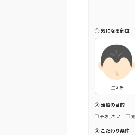
① 気になる部位
生え際
② 治療の目的
予防したい
発
③ こだわり条件