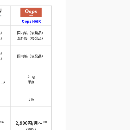
Oops HAIR
品）
国内製（後発品）
品）
海外製（後発品）
品）
国内製（後発品）
品）
5mg
単剤
デュタ
5%
※6
2,900円/月～
※8
（税込）