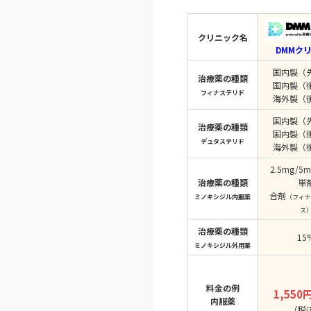
クリニック名
DMMク
国内製（
治療薬の種類
国内製（
フィナステリド
海外製（
国内製（
治療薬の種類
国内製（
デュタステリド
海外製（
2.5mg/5m
治療薬の種類
単
合剤
ミノキシジル内服薬
（フィナ
ス
治療薬の種類
15
ミノキシジル外用薬
料金の例
1,550
内服薬
（税