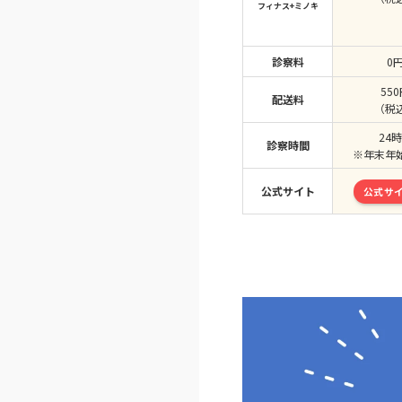
フィナス+ミノキ
診察料
0
55
配送料
（税
24
診察時間
※年末年
公式サイト
公式サイ